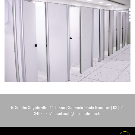
R. Senador Salgado Filho, 440 | Bairro São Bento | Bento Gonçalves | RS | 54
3452.6962 | acartonale@acartonale.com.br